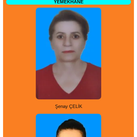
YEMEKHANE
Şenay ÇELİK