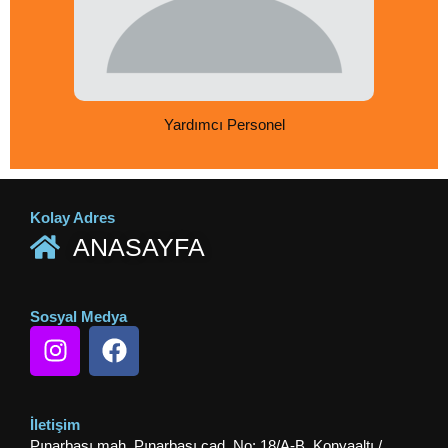
Yardımcı Personel
Kolay Adres
ANASAYFA
Sosyal Medya
I
F
n
a
s
c
t
e
İletişim
a
b
Pınarbaşı mah. Pınarbaşı cad. No: 18/A-B, Konyaaltı /