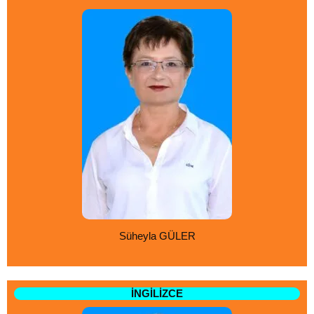
Süheyla GÜLER
İNGİLİZCE