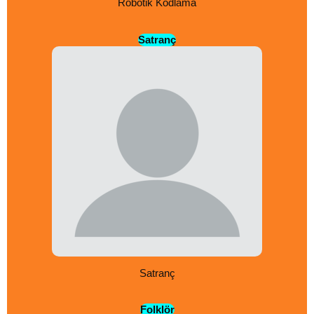
Robotik Kodlama
Satranç
Satranç
Folklör