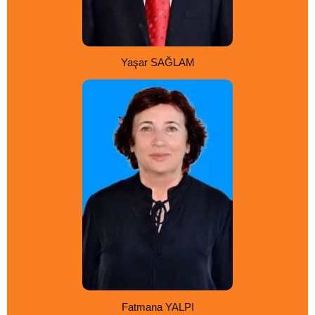
Yaşar SAĞLAM
Fatmana YALPI