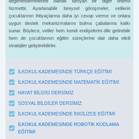
değerlendirmelerine olanak tanıyan bir diğer önemli
hizmettir. Ayarlanabilir bireysel görüşmeler, velilerin
çocuklarının ihtiyaçlarına daha iyi cevap verme ve onlara
uygun destek mekanizmalarını bulma çabalarına katkı
sunar. Böylece, veliler hem kendi endişelerini dile getirebilir
hem de çocuklarının eğitim süreçlerine dair daha etkili
stratejiler geliştirebilirler.
İLKOKUL KADEMESİNDE TÜRKÇE EĞİTİMİ
İLKOKUL KADEMESİNDE MATEMATİK EĞİTİMİ
HAYAT BİLGİSİ DERSİMİZ
SOSYAL BİLGİLER DERSİMİZ
İLKOKUL KADEMESİNDE İNGİLİZCE EĞİTİMİ
İLKOKUL KADEMESİNDE ROBOTİK KODLAMA
EĞİTİMİ