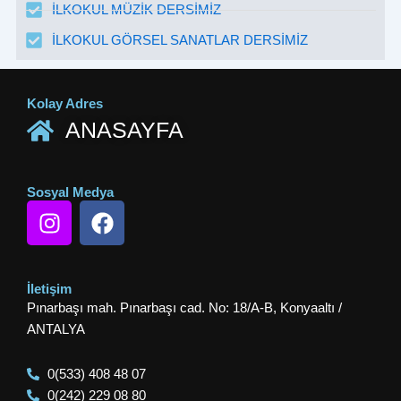
İLKOKUL MÜZİK DERSİMİZ
İLKOKUL GÖRSEL SANATLAR DERSİMİZ
Kolay Adres
ANASAYFA
Sosyal Medya
I
F
n
a
s
c
t
e
İletişim
a
b
Pınarbaşı mah. Pınarbaşı cad. No: 18/A-B, Konyaaltı /
g
o
ANTALYA
r
o
a
k
0(533) 408 48 07
m
0(242) 229 08 80