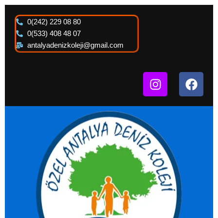
İçeriğe
atla
0(242) 229 08 80
0(533) 408 48 07
antalyadenizkoleji@gmail.com
I
F
n
a
s
c
t
e
a
b
g
o
r
o
a
k
m