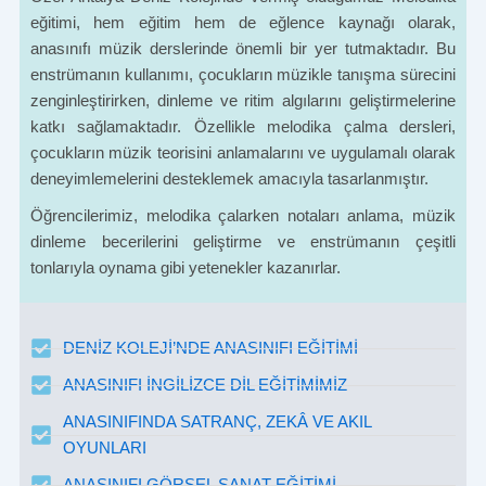
eğitimi, hem eğitim hem de eğlence kaynağı olarak,
anasınıfı müzik derslerinde önemli bir yer tutmaktadır. Bu
enstrümanın kullanımı, çocukların müzikle tanışma sürecini
zenginleştirirken, dinleme ve ritim algılarını geliştirmelerine
katkı sağlamaktadır. Özellikle melodika çalma dersleri,
çocukların müzik teorisini anlamalarını ve uygulamalı olarak
deneyimlemelerini desteklemek amacıyla tasarlanmıştır.
Öğrencilerimiz, melodika çalarken notaları anlama, müzik
dinleme becerilerini geliştirme ve enstrümanın çeşitli
tonlarıyla oynama gibi yetenekler kazanırlar.
DENİZ KOLEJİ’NDE ANASINIFI EĞİTİMİ
ANASINIFI İNGİLİZCE DİL EĞİTİMİMİZ
ANASINIFINDA SATRANÇ, ZEKÂ VE AKIL
OYUNLARI
ANASINIFI GÖRSEL SANAT EĞİTİMİ