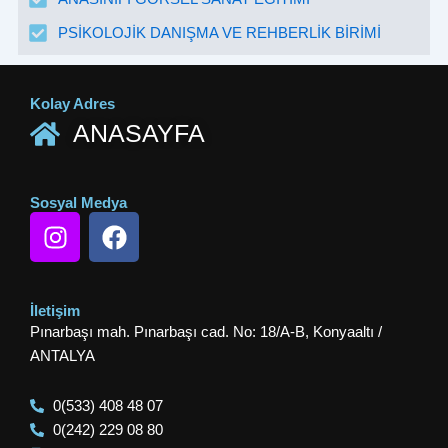
PSİKOLOJİK DANIŞMA VE REHBERLİK BİRİMİ
Kolay Adres
ANASAYFA
Sosyal Medya
I
F
n
a
s
c
t
e
İletişim
a
b
Pınarbaşı mah. Pınarbaşı cad. No: 18/A-B, Konyaaltı /
g
o
ANTALYA
r
o
a
k
0(533) 408 48 07
m
0(242) 229 08 80